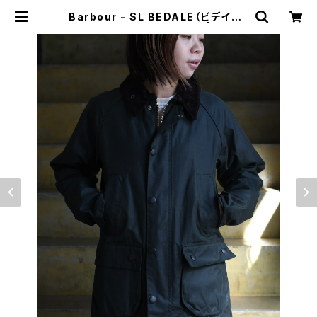
Barbour - SL BEDALE（ビデイル）
／ワックスコットンブルゾン | cleve
r elephant