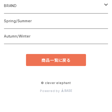
トップス
BRAND
Tシャツ／カットソー
アウター
快晴堂
Spring/Summer
シャツ／ブラウス
ジャケット
ボトム
buoybuoy
Autumn/Winter
ニット／セーター
ブルゾン
パンツ
小物
yuni
商品一覧に戻る
スウェット／パーカー
モッズ／ミリタリー
スカート
バッグ
キッズ
bulle de savon
カーディガン
ダッフルコート
ワンピース
シューズ
l’atelier du savon
© clever elephant
Powered by
ベスト
ステンカラーコート
サロペット／オールインワン
レギンス
iki
チェスターコート
靴下／レッグウォーマー