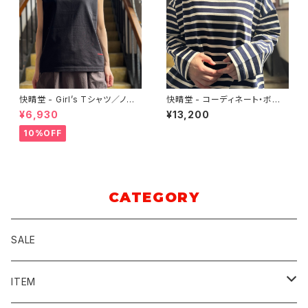
快晴堂 - Girl’s Tシャツ／ノー
快晴堂 - コーディネート・ボー
スリーブ（コバルトブルー／ブラ
ダー／スタンド衿プルオーバー
¥6,930
¥13,200
ック）
10%OFF
CATEGORY
SALE
ITEM