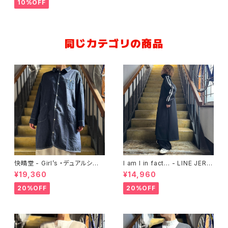
10%OFF
同じカテゴリの商品
快晴堂 - Girl’s ・デュアルシー
I am I in fact… - LINE JERS
ズンデニム／ロング羽織りカバ
EY ワンピース
¥19,360
¥14,960
ーシャツ
20%OFF
20%OFF