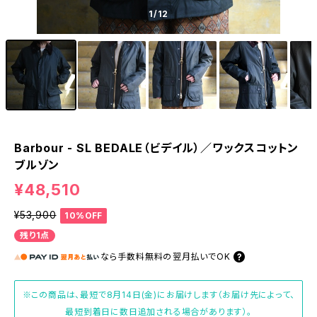
1
/12
Barbour - SL BEDALE（ビデイル）／ワックスコットン
ブルゾン
¥48,510
¥53,900
10%OFF
残り1点
なら
手数料無料の
翌月払いでOK
※この商品は、最短で8月14日(金)にお届けします（お届け先によって、
最短到着日に数日追加される場合があります）。