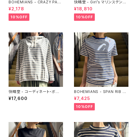
BOHEMIANS - CRAZY PAT
快晴堂 - Girl’s マリンステンシ
CH柄 バンダナ
ルプリント／セーリングスカート
¥2,178
¥18,810
10%OFF
10%OFF
快晴堂 - コーディネート・ボー
BOHEMIANS - SPAN RIB ク
ダー／裾ギャザーパーカー
ルーネック ボーダーショートス
¥17,600
¥7,425
リーブTシャツ
10%OFF