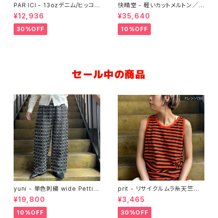
PAR ICI - 13ozデニム/ヒッコリ
快晴堂 - 軽いカットメルトン／マ
ー カバーオール
リネデッキクルージャケット（オ
¥12,936
¥35,640
レンジ）
30%OFF
10%OFF
セール中の商品
yuni - 単色刺繍 wide Pettit
prit - リサイクルムラ糸天竺
パンツ
ボーダータンクトップ
¥19,800
¥3,465
10%OFF
30%OFF