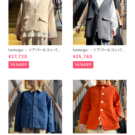
tumugu: - ソアパールコンパク
tumugu: - ソアパールコンパク
ト ノーカラージャケット
ト ベスト
¥27,720
¥25,740
10%OFF
10%OFF