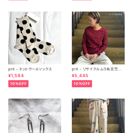
prit - ドットウールソックス
prit - リサイクルムラ糸天竺
ボーダークルーネック長袖Tシ
¥1,584
¥5,445
ャツ
10%OFF
10%OFF