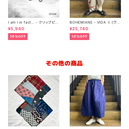
I am I in fact… - クリップピア
BOHEMIANS - VIDA Ⅱ (ヴィ
ス
ーダ2) ルーズパンツ
¥5,940
¥25,740
10%OFF
10%OFF
その他の商品