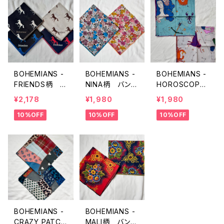
BOHEMIANS -
BOHEMIANS -
BOHEMIANS -
FRIENDS柄 バ
NINA柄 バンダ
HOROSCOPE
ンダナ
ナ
柄 バンダナ
¥2,178
¥1,980
¥1,980
10%OFF
10%OFF
10%OFF
BOHEMIANS -
BOHEMIANS -
CRAZY PATCH
MALI柄 バンダ