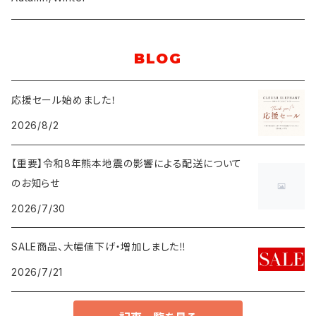
ニット／セーター
ブルゾン
パンツ
小物
yuni
BLOG
スウェット／パーカー
モッズ／ミリタリー
スカート
バッグ
キッズ
bulle de savon
応援セール始めました！
カーディガン
ダッフルコート
ワンピース
シューズ
2026/8/2
l’atelier du savon
ベスト
ステンカラーコート
サロペット／オールインワン
レギンス
【重要】令和8年熊本地震の影響による配送について
iki
のお知らせ
チェスターコート
靴下／レッグウォーマー
2026/7/30
I am I in fact...
その他アウター
アームウォーマー／手袋
SALE商品、大幅値下げ・増加しました‼️
didizizi
2026/7/21
ベスト
アクセサリー
fig LONDON