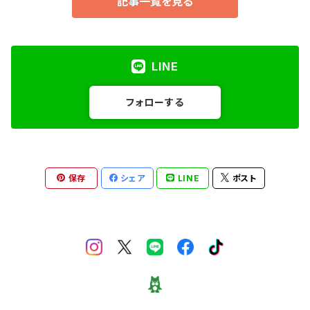
記事一覧を見る
ダウンジャケット
メガネ
PAR ICI
帽子
LINE
CHILD WOMAN
ストール／マフラー
フォローする
peu pres
バンダナ／ハンカチ
note et silence
その他／雑貨
保存
シェア
LINE
ポスト
nitca
Cardo fabrica
Caph