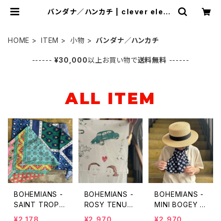
バンダナ／ハンカチ | clever eleph
ant
HOME
ITEM
小物
バンダナ／ハンカチ
------
¥30,000
以上お買い物で
送料無料
------
ALL ITEM
BOHEMIANS -
BOHEMIANS -
BOHEMIANS -
SAINT TROPE
ROSY TENUG
MINI BOGEY T
Z (サントロペ)
UI（手ぬぐい）
ENUGUI（手ぬぐ
¥2,178
¥2,970
¥2,970