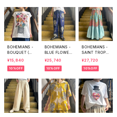
BOHEMIANS -
BOHEMIANS -
BOHEMIANS -
BOUQUET（ブ
BLUE FLOWER
SAINT TROPE
ーケ）柄／コット
(ブルーフラワ
Z(サントロペ)
¥15,840
¥25,740
¥27,720
ンジャージーフ
ー) ルーズパン
ガーゼティアー
10%OFF
10%OFF
10%OFF
レンチスリーブT
ツ
ド ギャザースカ
シャツ
ート