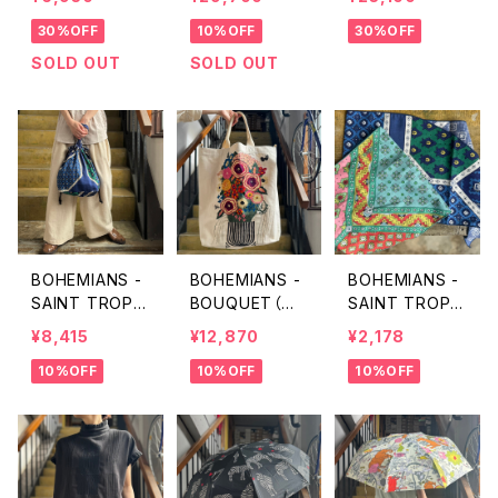
ダナ）ルーズパン
ーデニムOVER
30%OFF
10%OFF
30%OFF
ツ
ALL
SOLD OUT
SOLD OUT
BOHEMIANS -
BOHEMIANS -
BOHEMIANS -
SAINT TROPE
BOUQUET（ブ
SAINT TROPE
Z（サントロペ）
ーケ）ロングトー
Z (サントロペ)
¥8,415
¥12,870
¥2,178
スクイズバッグ
トバッグ
ネックバンダナ
10%OFF
10%OFF
10%OFF
ストール