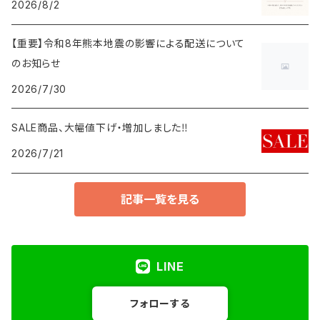
シューズ
2026/8/2
l’atelier du savon
ベスト
ステンカラーコート
サロペット／オールインワン
レギンス
【重要】令和8年熊本地震の影響による配送について
iki
のお知らせ
チェスターコート
靴下／レッグウォーマー
2026/7/30
I am I in fact...
その他アウター
アームウォーマー／手袋
SALE商品、大幅値下げ・増加しました‼️
didizizi
2026/7/21
ベスト
アクセサリー
fig LONDON
記事一覧を見る
ダウンジャケット
メガネ
PAR ICI
帽子
LINE
CHILD WOMAN
ストール／マフラー
フォローする
peu pres