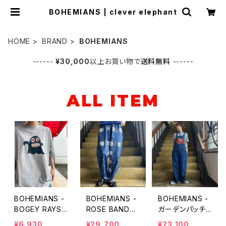
BOHEMIANS | clever elephant
HOME
BRAND
BOHEMIANS
------
¥30,000
以上お買い物で
送料無料
------
ALL ITEM
BOHEMIANS -
BOHEMIANS -
BOHEMIANS -
BOGEY RAYS L
ROSE BANDA
ガーデンパッチ
OOSE S/S TEE
NA（ローズバン
ワーク ネイビ
¥6,930
¥29,700
¥23,100