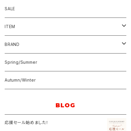
SALE
ITEM
トップス
BRAND
Tシャツ／カットソー
アウター
快晴堂
Spring/Summer
シャツ／ブラウス
ジャケット
ボトム
buoybuoy
Autumn/Winter
ニット／セーター
ブルゾン
パンツ
小物
yuni
BLOG
スウェット／パーカー
モッズ／ミリタリー
スカート
バッグ
キッズ
bulle de savon
応援セール始めました！
カーディガン
ダッフルコート
ワンピース