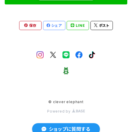
バンダナ／ハンカチ
note et silence
その他／雑貨
保存
シェア
LINE
ポスト
nitca
Cardo fabrica
Caph
BOHEMIANS
© clever elephant
Le pivot
Powered by
prit
ショップに質問する