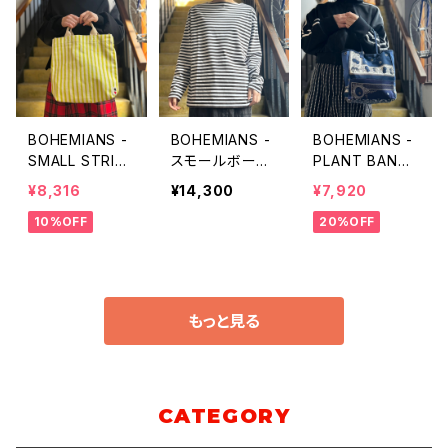
BOHEMIANS -
BOHEMIANS -
BOHEMIANS -
SMALL STRIPE
スモールボーダ
PLANT BANDA
トートショルダー
ー ボートネック
NA柄 ミニトー
¥8,316
¥14,300
¥7,920
バッグ
長袖Tシャツ
トバッグ
10%OFF
20%OFF
もっと見る
CATEGORY