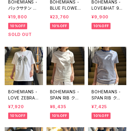
BOHEMIANS -
BOHEMIANS -
BOHEMIANS -
バックサテン タ
BLUE FLOWER
LOVE&HAT 9H
ックルーズパン
(ブルーフラワ
EART パッチワ
¥19,800
¥23,760
¥9,900
ツ
ー) オープンカ
ーク S/S TEE
10%OFF
10%OFF
10%OFF
ラーシャツ
SOLD OUT
BOHEMIANS -
BOHEMIANS -
BOHEMIANS -
LOVE ZEBRA
SPAN RIB クル
SPAN RIB クル
S/S TEE
ーネック ショー
ーネック ボーダ
¥7,920
¥6,435
¥7,425
トスリーブTシャ
ーショートスリー
10%OFF
10%OFF
10%OFF
ツ
ブTシャツ